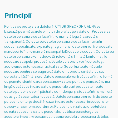
Principii
Politica de protejare a datelor în CMI DR GHEORGHIU ALINA se
bazează pe următoarele principii de protecție a datelor: Procesarea
datelor personale se va face într-o manieră legală, corectă și
transparentă. Colectarea datelor personale se va face numai în
scopuri specificate, explicite și legitime, iar datele nu vor fi procesate
mai departe într-o manieră incompatibilă cu acele scopuri. Colectarea
datelor personale va fi adecvată, relevantă și limitată la informațiile
necesare scopului procesării. Datele personale vor fi corecte și,
acolo unde este necesar, actualizate. Se vor lua toate măsurile
necesare pentru a se asigura că datele incorecte sunt șterse sau
corectate fără întârziere. Datele personale vor fi păstrate într-o formă
ce permite identificarea persoanei vizate și pentru o perioadă nu mai
lungă decât cea în care datele personale sunt procesate. Toate
datele personale vor fi păstrate confidențial și stocate într-o manieră
ce asigură securitatea necesară. Datele personale nu vor fi distribuite
persoanelor terțe decât în cazul în care este necesar în scopul oferirii
de servicii conform acordurilor. Persoanele vizate au dreptul de a
solicita accesul la datele personale, rectificarea și ștergerea
acestora, împotrivirea sau restricționarea de la procesarea datelor,