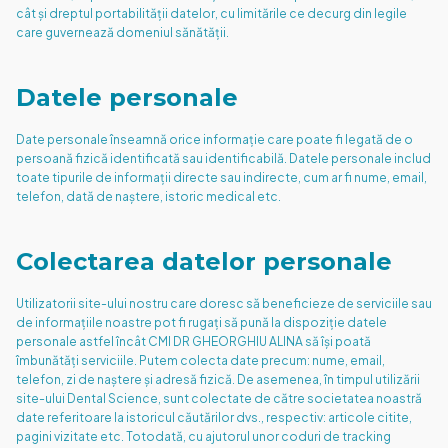
cât și dreptul portabilității datelor, cu limitările ce decurg din legile
care guvernează domeniul sănătății.
Datele personale
Date personale înseamnă orice informație care poate fi legată de o
persoană fizică identificată sau identificabilă. Datele personale includ
toate tipurile de informații directe sau indirecte, cum ar fi nume, email,
telefon, dată de naștere, istoric medical etc.
Colectarea datelor personale
Utilizatorii site-ului nostru care doresc să beneficieze de serviciile sau
de informațiile noastre pot fi rugați să pună la dispoziție datele
personale astfel încât CMI DR GHEORGHIU ALINA să își poată
îmbunătăți serviciile. Putem colecta date precum: nume, email,
telefon, zi de naștere și adresă fizică. De asemenea, în timpul utilizării
site-ului Dental Science, sunt colectate de către societatea noastră
date referitoare la istoricul căutărilor dvs., respectiv: articole citite,
pagini vizitate etc. Totodată, cu ajutorul unor coduri de tracking