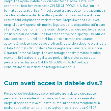
dreptul de a primi datele dvs. cu caracter personal, astfel cum
acestea au fost furnizate către CMI DR GHEORGHIU ALINA, într-un
format structurat, utilizat în mod curent și care poate fi citit automat, și
de a transmite aceste date altui operator, atunci când acest lucru
este fezabil din punct de vedere tehnic. Dreptul la opoziție – aveți
dreptul de a vă opune, din motive legate de situația particulară în care
vă aflați, în orice moment, prelucrării datelor dvs. cu caracter personal,
inclusiv creării de profiluri pe baza respectivelor dispoziții. Dreptul de
a nu face obiectul unei decizii bazate exclusiv pe prelucrarea
automată, inclusiv crearea de profiluri. Dreptul de a depune o plângere
în fața Autorității Naționale de Supraveghere a Prelucrării Datelor cu
Caracter Personal. Dreptul de a vă retrage consimțământul în orice
moment, fără a afecta legalitatea prelucrării datelor cu caracter
personal efectuate de CMI DR GHEORGHIU ALINA pe baza
consimțământului înainte de retragerea acestuia.
Cum aveți acces la datele dvs.?
Pentru orice întrebări sau cereri referitoare la datele cu caracter
personal pe care ni le-ați transmis, inclusiv în vederea exercitării
drepturilor pe care le aveți, astfel cum sunt acestea menționate în
cadrul secțiunii anterioare, ne puteți contacta la adresa: CMI DR