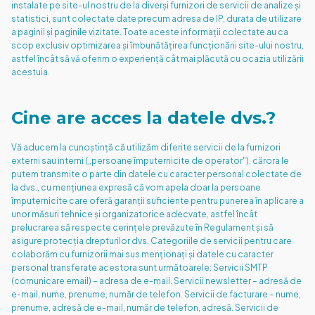
instalate pe site-ul nostru de la diverși furnizori de servicii de analize și
statistici, sunt colectate date precum adresa de IP, durata de utilizare
a paginii și paginile vizitate. Toate aceste informații colectate au ca
scop exclusiv optimizarea și îmbunătățirea funcționării site-ului nostru,
astfel încât să vă oferim o experiență cât mai plăcută cu ocazia utilizării
acestuia.
Cine are acces la datele dvs.?
Vă aducem la cunoștință că utilizăm diferite servicii de la furnizori
externi sau interni („persoane împuternicite de operator"), cărora le
putem transmite o parte din datele cu caracter personal colectate de
la dvs., cu mențiunea expresă că vom apela doar la persoane
împuternicite care oferă garanții suficiente pentru punerea în aplicare a
unor măsuri tehnice și organizatorice adecvate, astfel încât
prelucrarea să respecte cerințele prevăzute în Regulament și să
asigure protecția drepturilor dvs. Categoriile de servicii pentru care
colaborăm cu furnizorii mai sus menționați și datele cu caracter
personal transferate acestora sunt următoarele: Servicii SMTP
(comunicare email) – adresa de e-mail. Servicii newsletter – adresă de
e-mail, nume, prenume, număr de telefon. Servicii de facturare – nume,
prenume, adresă de e-mail, număr de telefon, adresă. Servicii de