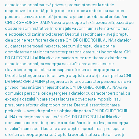
caracter personal care vă privesc, precum și acces la datele
respective. Totodată, puteți obține o copie a datelor cu caracter
personal furnizate societății noastre și care fac obiectul prelucrării.
CMI DR GHEORGHIU ALINA poate percepe o taxă rezonabilă, bazată pe
costurile administrative. Informațiile vă vor fi furnizate într-un format
electronic utilizat în mod curent. Dreptul la rectificare – aveți dreptul
de a obține rectificarea de către CMI DR GHEORGHIU ALINA a datelor
cu caracter personal inexacte, precum și dreptul de a obține
completarea datelor cu caracter personal care sunt incomplete. CMI
DR GHEORGHIU ALINA vă va comunica orice rectificare a datelor cu
caracter personal, cu excepția cazului în care acest lucru se
dovedește imposibil sau presupune eforturi disproporționate.
Dreptul la ștergerea datelor – aveți dreptul de a obține din partea CMI
DR GHEORGHIU ALINA ștergerea datelor cu caracter personal care vă
privesc, fără întârzieri nejustificate. CMI DR GHEORGHIU ALINA vă va
comunica personal orice ștergere a datelor cu caracter personal, cu
excepția cazului în care acest lucru se dovedește imposibil sau
presupune eforturi disproporționate. Dreptul la restricționarea
prelucrării – aveți dreptul de a obține din partea CMI DR GHEORGHIU
ALINA restricționarea prelucrării. CMI DR GHEORGHIU ALINA vă va
comunica orice restricționare a prelucrării datelor dvs., cu excepția
cazului în care acest lucru se dovedește imposibil sau presupune
eforturi disproporționate. Dreptul la portabilitatea datelor – aveți