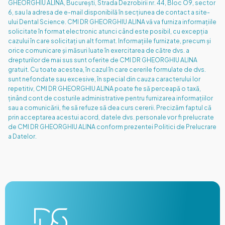
GHEORGHIU ALINA, București, Strada Dezrobirii nr. 44, Bloc O9, sector
6, sau la adresa de e-mail disponibilă în secțiunea de contact a site-
ului Dental Science. CMI DR GHEORGHIU ALINA vă va furniza informațiile
solicitate în format electronic atunci când este posibil, cu excepția
cazului în care solicitați un alt format. Informațiile furnizate, precum și
orice comunicare și măsuri luate în exercitarea de către dvs. a
drepturilor de mai sus sunt oferite de CMI DR GHEORGHIU ALINA
gratuit. Cu toate acestea, în cazul în care cererile formulate de dvs.
sunt nefondate sau excesive, în special din cauza caracterului lor
repetitiv, CMI DR GHEORGHIU ALINA poate fie să perceapă o taxă,
ținând cont de costurile administrative pentru furnizarea informațiilor
sau a comunicării, fie să refuze să dea curs cererii. Precizăm faptul că
prin acceptarea acestui acord, datele dvs. personale vor fi prelucrate
de CMI DR GHEORGHIU ALINA conform prezentei Politici de Prelucrare
a Datelor.