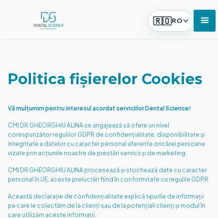
🇷🇴
RO
Politica fișierelor Cookies
Vă mulțumim pentru interesul acordat serviciilor Dental Science!
CMI DR GHEORGHIU ALINA se angajează să ofere un nivel
corespunzător regulilor GDPR de confidențialitate, disponibilitate și
integritate a datelor cu caracter personal aferente oricărei persoane
vizate prin acțiunile noastre de prestări servicii și de marketing.
CMI DR GHEORGHIU ALINA procesează și stochează date cu caracter
personal în UE, aceste prelucrări fiind în conformitate cu regulile GDPR.
Această declarație de confidențialitate explică tipurile de informații
pe care le colectăm de la clienți sau de la potențiali clienți și modul în
care utilizăm aceste informații.