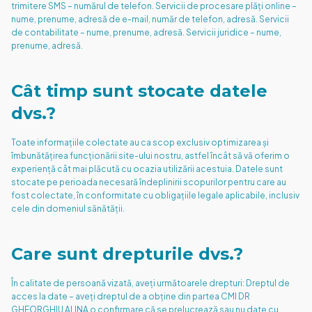
trimitere SMS – numărul de telefon. Servicii de procesare plăți online –
nume, prenume, adresă de e-mail, număr de telefon, adresă. Servicii
de contabilitate – nume, prenume, adresă. Servicii juridice – nume,
prenume, adresă.
Cât timp sunt stocate datele
dvs.?
Toate informațiile colectate au ca scop exclusiv optimizarea și
îmbunătățirea funcționării site-ului nostru, astfel încât să vă oferim o
experiență cât mai plăcută cu ocazia utilizării acestuia. Datele sunt
stocate pe perioada necesară îndeplinirii scopurilor pentru care au
fost colectate, în conformitate cu obligațiile legale aplicabile, inclusiv
cele din domeniul sănătății.
Care sunt drepturile dvs.?
În calitate de persoană vizată, aveți următoarele drepturi: Dreptul de
acces la date – aveți dreptul de a obține din partea CMI DR
GHEORGHIU ALINA o confirmare că se prelucrează sau nu date cu