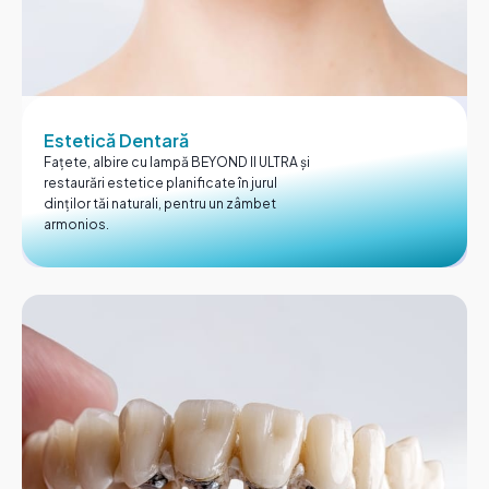
Estetică Dentară
Fațete, albire cu lampă BEYOND II ULTRA și
restaurări estetice planificate în jurul
dinților tăi naturali, pentru un zâmbet
armonios.