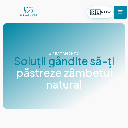
🇷🇴
RO
#TRATAMENTE
Soluții gândite să-ți
păstreze zâmbetul
natural